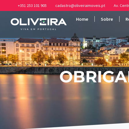
+351 253 101 905
cadastro@oliveiraimoveis.pt
Av. Centr
Home
Sobre
R
OBRIGA