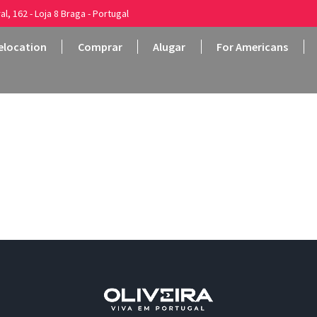
al, 162 - Loja 8 Braga - Portugal
elocation
Comprar
Alugar
For Americans
ranco – EN