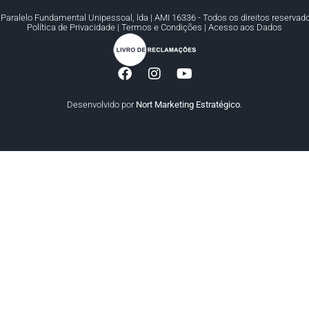
Paralelo Fundamental Unipessoal, lda | AMI 16336 - Todos os direitos reservad
Política de Privacidade
|
Termos e Condições
|
Acesso aos Dados
Desenvolvido por
Nort Marketing Estratégico
.