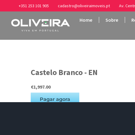
+351 253 101 905
cadastro@oliveiraimoveis.pt
Av. Centr
Home
Sobre
R
Castelo B
Castelo Branco - EN
€1,997.00
Pagar agora